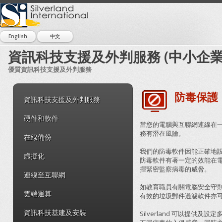
English
中文
資訊科技支援及外判服務 (中小企業
優質資訊科技支援及外判服務
防毒保護
資訊科技支援及外判服務
硬件和軟件
當您的電腦與互聯網連線在
務有潛在風險。
在線備份
我們的防毒軟件因能正確地
虛擬化
防毒軟件有著一定的效能在
揮緊密監察病毒的威脅。
連線至互聯網
如教育職員有關電腦安全守
雲端運算
有效的垃圾郵件過濾軟件亦
資訊科技基建及安裝
Silverland 可以提